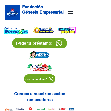
Fundación
Génesis Empresarial
¡Pide tu préstamo!
¡Pide tu préstamo!
Conoce a nuestros socios
remesadores