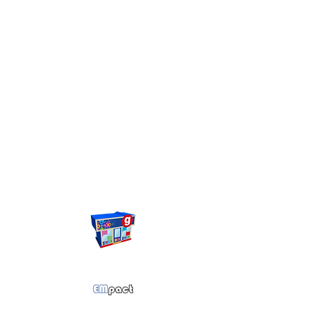
Certificaciones
Memoria
de
labores
Protección al
cliente
Sucursales
EMpact