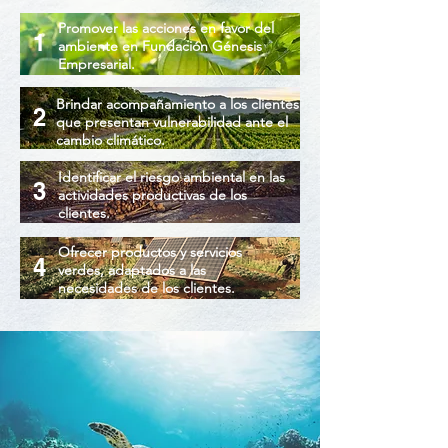
Promover las acciones en favor del
1
ambiente en Fundación Génesis
Empresarial.
Brindar acompañamiento a los clientes
2
que presentan vulnerabilidad ante el
cambio climático.
Identificar el riesgo ambiental en las
3
actividades productivas de los
clientes.
Ofrecer productos y servicios
4
verdes, adaptados a las
necesidades de los clientes.