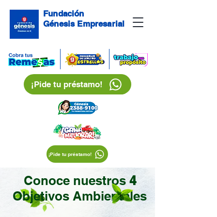
Fundación
Génesis Empresarial
¡Pide tu préstamo!
¡Pide tu préstamo!
Conoce nuestros
4
Objetivos Ambientales