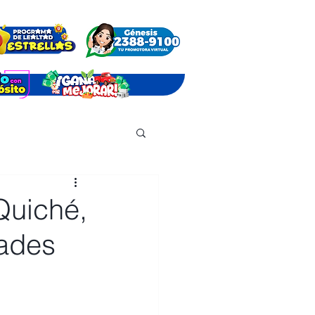
Quiché,
ades