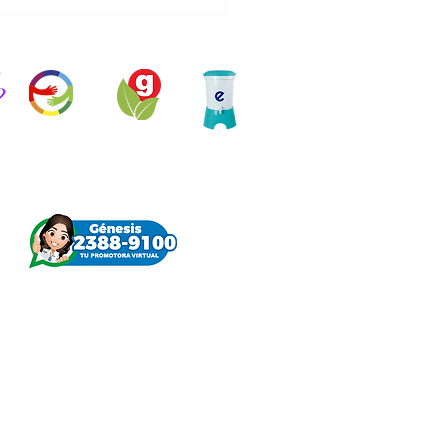
n
Objetivos
Desarrollo en
Ecofiltro
ambientales
Movimiento
bramos un paso más
 el desarrollo de las
nidades en Ayutla, San
cos