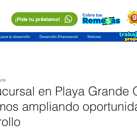
¡Pide tu préstamo!
para tu desarrollo
Desarrollo Empresarial
Noticias
ura
cursal en Playa Grande 
mos ampliando oportunid
rollo