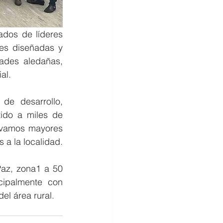
os de líderes 
es diseñadas y 
des aledañas, 
al. 
de desarrollo, 
ido a miles de 
evamos mayores 
 a la localidad.
az, zona1 a 50 
cipalmente con 
el área rural.