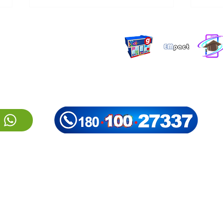
EMpact
Protección al
Educació
Sucursales
Certificaciones
Memoria
cliente
Digital
de
labores
Ampliamos oportunidades de
Cele
desarrollo en Quiché
hacia
comu
Mar
rial