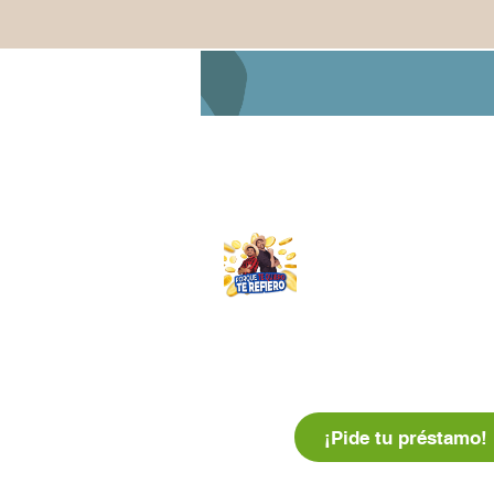
Gobierno
Tarifario y línea
Porque te Quiero te
Corporativo
Refiero ®
de ética
¡Pide tu préstamo!