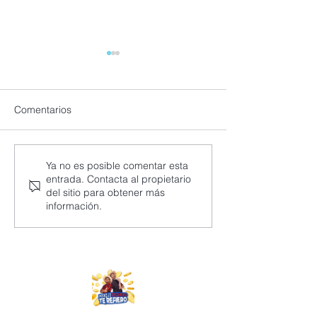
Comentarios
Ampliamos oportunidades
Celebramos un 
Ya no es posible comentar esta
entrada. Contacta al propietario
de desarrollo en Quiché
hacia el desarrol
del sitio para obtener más
comunidades en 
información.
San Marcos